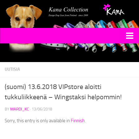
HOME
COLLECTIONS
UUTISIA
COLLARS
(suomi) 13.6.2018 VIPstore aloitti
DIMANGI
tukkuliikkeenä – Wingstaksi helpommin!
SHINE
BY
MARDI_KC
·
13/06/2018
SILKO
Sorry, this entry is only available in
Finnish
.
LEADS
Y-HARNESS PINSU