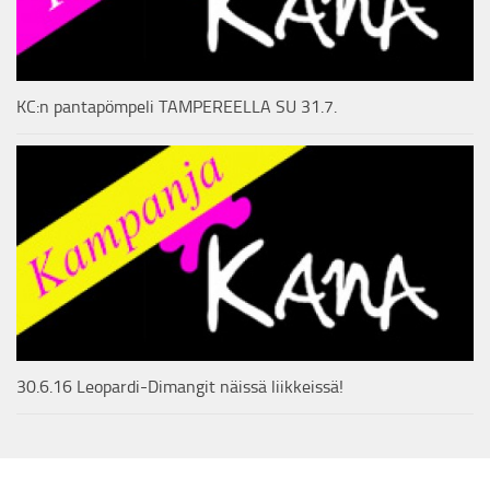
KC:n pantapömpeli TAMPEREELLA SU 31.7.
30.6.16 Leopardi-Dimangit näissä liikkeissä!