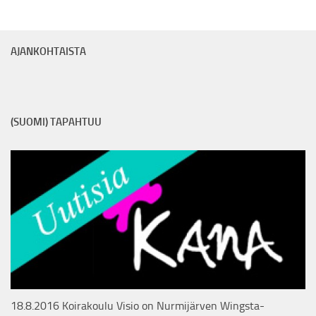
NAMSTERI – A MULTIFUNCTIONAL TREAT BAG
POOP BAG POUCHES
AJANKOHTAISTA
SPECIAL EDITIONS
RETAILERS
(SUOMI) TAPAHTUU
ABOUT KC
KC SPONSORS
HANDMADE DOG GEAR
LANGUAGE:
SUOMI
ENGLISH
18.8.2016 Koirakoulu Visio on Nurmijärven Wingsta-