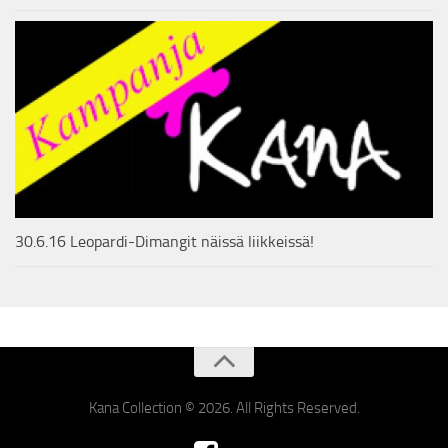
30.6.16 Leopardi-Dimangit näissä liikkeissä!
Kana Collection © 2026. All Rights Reserved.