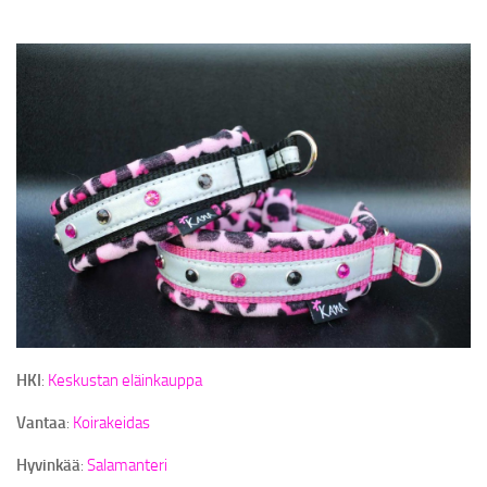
NAMSTERI – A MULTIFUNCTIONAL TREAT BAG
POOP BAG POUCHES
SPECIAL EDITIONS
RETAILERS
ABOUT KC
KC SPONSORS
HANDMADE DOG GEAR
LANGUAGE:
HKI
:
Keskustan eläinkauppa
SUOMI
Vantaa
:
Koirakeidas
ENGLISH
Hyvinkää
:
Salamanteri