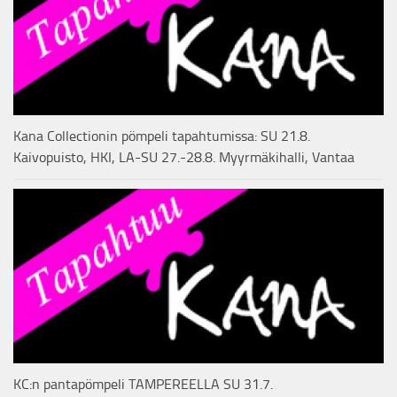
Kana Collectionin pömpeli tapahtumissa: SU 21.8.
Kaivopuisto, HKI, LA-SU 27.-28.8. Myyrmäkihalli, Vantaa
KC:n pantapömpeli TAMPEREELLA SU 31.7.