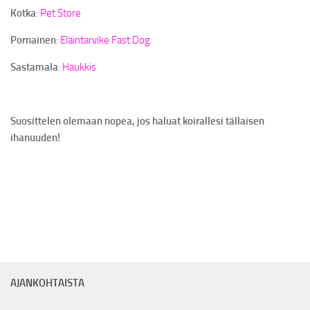
SVENSKA
Kotka
:
Pet Store
Pornainen
:
Eläintarvike Fast Dog
Sastamala
:
Haukkis
Suosittelen olemaan nopea, jos haluat koirallesi tällaisen
ihanuuden!
AJANKOHTAISTA