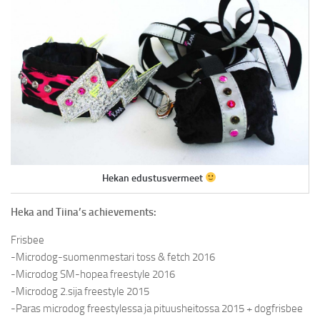
Hekan edustusvermeet
Heka and Tiina’s achievements:
Frisbee
-Microdog-suomenmestari toss & fetch 2016
-Microdog SM-hopea freestyle 2016
-Microdog 2.sija freestyle 2015
-Paras microdog freestylessa ja pituusheitossa 2015 + dogfrisbee