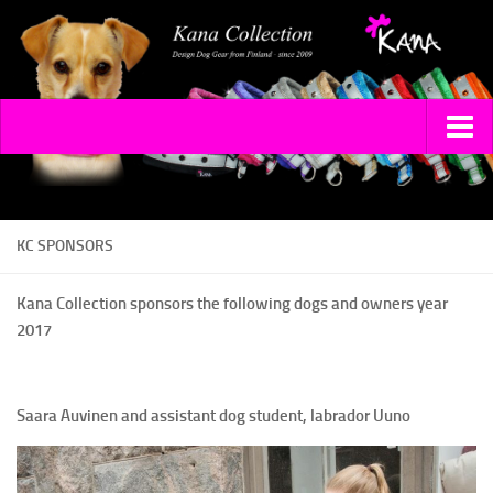
HOME
COLLECTIONS
KC SPONSORS
COLLARS
Kana Collection sponsors the following dogs and owners year
2017
DIMANGI
SHINE
SILKO
Saara Auvinen and assistant dog student, labrador Uuno
LEADS
Y-HARNESS PINSU