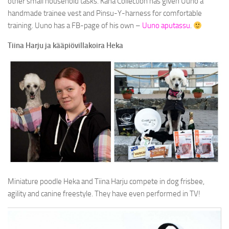
other small household tasks. Kana Collection has given Uuno a
SVENSKA
handmade trainee vest and Pinsu-Y-harness for comfortable
training. Uuno has a FB-page of his own –
Uuno aputassu
.
Tiina Harju ja kääpiövillakoira Heka
Miniature poodle Heka and Tiina Harju compete in dog frisbee,
agility and canine freestyle. They have even performed in TV!