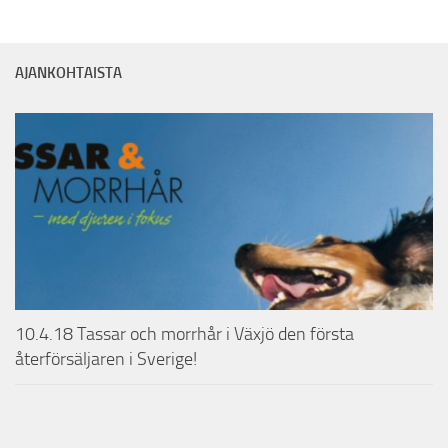
JÄLLEENMYYJÄT
AJANKOHTAISTA
YRITYKSESTÄ
KC SPONSOROI
HANDMADE-PANNAT
LANGUAGE:
SUOMI
ENGLISH
10.4.18 Tassar och morrhår i Växjö den första
SVENSKA
återförsäljaren i Sverige!