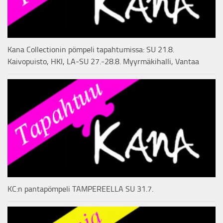
Kana Collectionin pömpeli tapahtumissa: SU 21.8.
Kaivopuisto, HKI, LA-SU 27.-28.8. Myyrmäkihalli, Vantaa
KC:n pantapömpeli TAMPEREELLA SU 31.7.