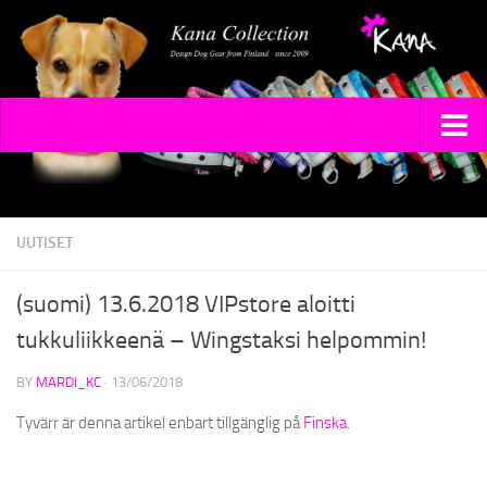
ETUSIVU
MALLISTOT
UUTISET
PANNAT
(suomi) 13.6.2018 VIPstore aloitti
DIMANGI
tukkuliikkeenä – Wingstaksi helpommin!
SHINE
BY
MARDI_KC
·
13/06/2018
TALUTTIMET
Tyvärr är denna artikel enbart tillgänglig på
Finska
.
KAKKAPUSSIBÄGIT
SPECIAL EDITIONS