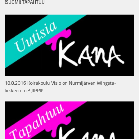
(SUOMI) TAPAHTUU
18.8.2016 Koirakoulu Visio on Nurmijärven Wingsta-
liikkeemme! JIPPII!