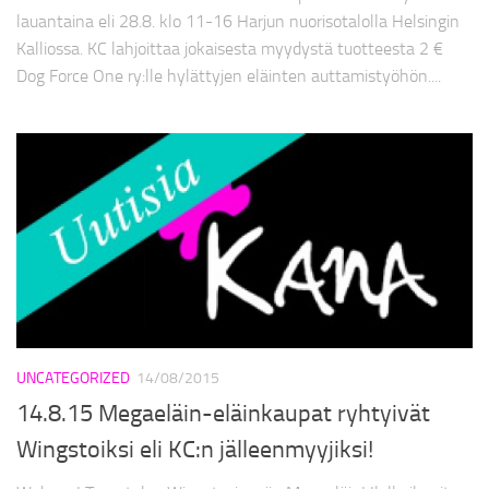
lauantaina eli 28.8. klo 11-16 Harjun nuorisotalolla Helsingin
Kalliossa. KC lahjoittaa jokaisesta myydystä tuotteesta 2 €
Dog Force One ry:lle hylättyjen eläinten auttamistyöhön....
UNCATEGORIZED
14/08/2015
14.8.15 Megaeläin-eläinkaupat ryhtyivät
Wingstoiksi eli KC:n jälleenmyyjiksi!