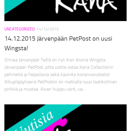
SVENSKA
UNCATEGORIZED
14/12/2015
14.12.2015 Järvenpään PetPost on uusi
Wingsta!
Onnea Järvenpää! Teillä on nyt ihan ikioma Wingsta.
Järvenpään PetPost, jolta voitte ostaa Kana Collectionin
pehmeitä ja heijastavia sekä kauniita koiranvarusteita!
Alkupläjäyksenä PetPostiin on matkalla suuri laatikollinen
pinkkiä ja mustaa. Aivan huippu värit, vai...