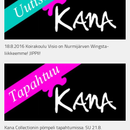
18.8.2016 Koirakoulu Visio on Nurmijärven Wingsta-
liikkeemme! JIPPII!
Kana Collectionin pömpeli tapahtumissa: SU 21.8.