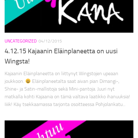
UNCATEGORIZED
04/12/2015
4.12.15 Kajaanin Eläinplaneetta on uusi
Wingsta!
Kajaanin Eläinplaneetta on liittynyt Wingstojen upeaan
joukkoon.
Eläinplaneetalta saat aivan pian Dimangi-,
Shine- ja Satin-mallistoja sekä Mini-pantoja. Juuri nyt
matkalla kohti Kajaania on tämä valtava laatikko ihanuuksia!
Iiiik! Käy tsekkaamassa tarjonta osoitteessa Pohjolankatu...