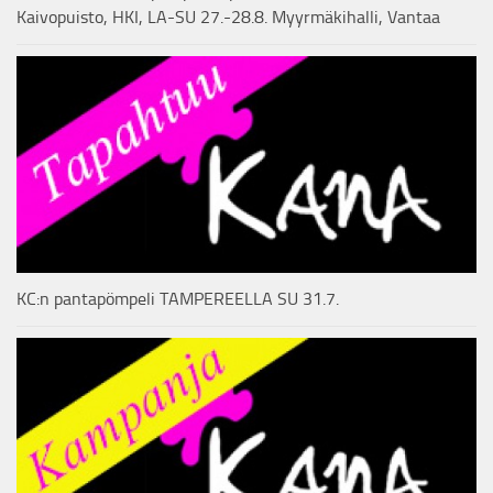
Kaivopuisto, HKI, LA-SU 27.-28.8. Myyrmäkihalli, Vantaa
KC:n pantapömpeli TAMPEREELLA SU 31.7.