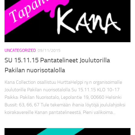
UNCATEGORIZED
09/11/2015
SU 15.11.15 Pantatelineet Joulutorilla
Pakilan nuorisotalolla
Kana Collection osallistuu HurttaHelppi ry:n organisoimalle
Joulutorille Pakilan nuorisotalolla Su 15.11.15 KLO 10-17
Paikka: Pakilan Nuorisotalo, Lepolantie 19, 00660 Helsinki
Bussit: 63, 66, 67 Tule tekemään ihania löytöjä joululahjoiksi
koirakavereille Kanan pantatelineestä. Pieni valikoima...