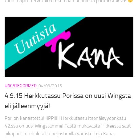
tunnin ajan. Tervetuloa tekemään pehmeitä pantaostoksia!
UNCATEGORIZED
04/09/2015
4.9.15 Herkkutassu Porissa on uusi Wingsta
eli jälleenmyyjä!
Pori on kanastettu! JIPPIIII! Herkkutassu Itsenäisyydenkatu
42:ssa on uusi Wingstamme! Tästä mukavasta liikkeestä saat
pikapuoliin tehokkailla heijastimilla varustettuja Kana