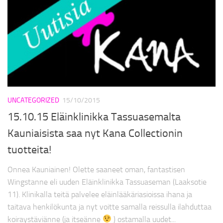
UNCATEGORIZED
15/10/2015
15.10.15 Eläinklinikka Tassuasemalta
Kauniaisista saa nyt Kana Collectionin
tuotteita!
Onnea Kauniainen! Olette saaneet oman, fantastisen
Wingstanne eli uuden Eläinklinikka Tassuaseman (Laaksotie
11). Klinikalla teitä palvelee eläinlääkäriasioissa ihana ja
taitava henkilökunta ja nyt voitte samalla reissulla ilahduttaa
koiraystäviänne (ja itseänne
) ostamalla uudet...