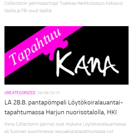
Collectionin pehmopantoja! Tsekkaa Herkkutassun kotisivut
täällä ja FB-sivut täällä!
UNCATEGORIZED
28/08/2015
LA 28.8. pantapömpeli Löytökoiralauantai-
tapahtumassa Harjun nuorisotalolla, HKI
Kana Collectionin pannat ovat mukana Löytökoiralauantaissa
eli Suomen suurimmassa rescuekoiratapahtumassa nyt