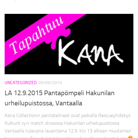
UNCATEGORIZED
09/09/2015
LA 12.9.2015 Pantapömpeli Hakunilan
urheilupuistossa, Vantaalla
Kana Collectionin pantatelineet ovat paikalla Rescueyhdistys
Kulkurit ry:n match showssa Hakunilan urheilupuistossa
Vantaalla tulevana lauantaina 12.9. klo 13 alkaen muutaman