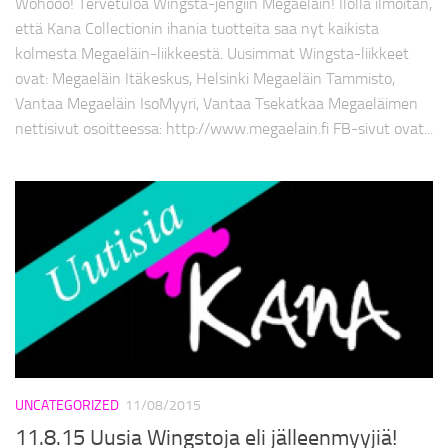
Wohooo! Tervetuloa Wingsta-jengiin Megaeläin! Ilolla ilmoitan,
että Kana Collectionin ihania tuotteita saa nyt kaikista
kolmesta Megaeläin-liikkeestä. Uusimmat Wingsta-liikkeet
ovat: Megaeläin Itäkeskus, Helsinki Megaeläin Tammisto,
Vantaa Megaeläin IsoMyyri, Vantaa Tsekatkaa Megaeläimen
nettisivut osoitteessa: http://www.megaelain.fi FB-sivut ovat...
UNCATEGORIZED
11/08/2015
11.8.15 Uusia Wingstoja eli jälleenmyyjiä!