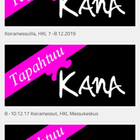
Koiramessuilla, HKI, 7.-8.12.2019
8.-10.12.17 Koiramessut, HKI, Messukeskus