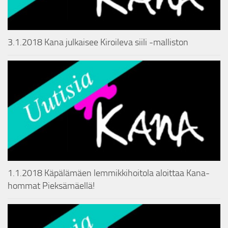
3.1.2018 Kana julkaisee Kiroileva siili -malliston
1.1.2018 Käpälämäen lemmikkihoitola aloittaa Kana-
hommat Pieksämäellä!