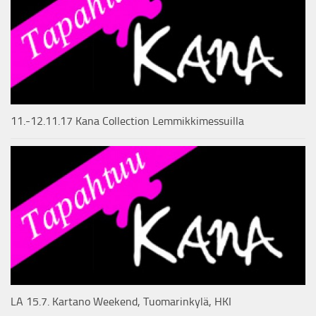
11.-12.11.17 Kana Collection Lemmikkimessuilla
LA 15.7. Kartano Weekend, Tuomarinkylä, HKI