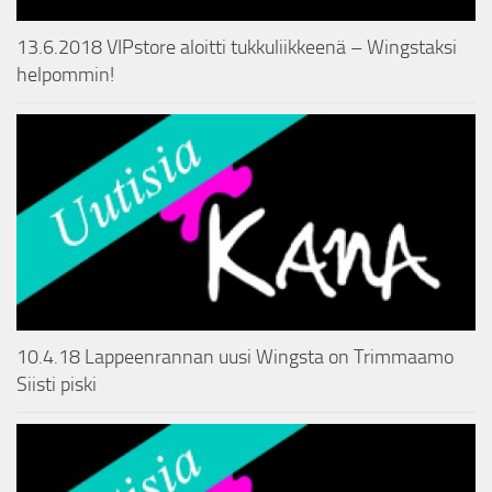
13.6.2018 VIPstore aloitti tukkuliikkeenä – Wingstaksi
helpommin!
10.4.18 Lappeenrannan uusi Wingsta on Trimmaamo
Siisti piski