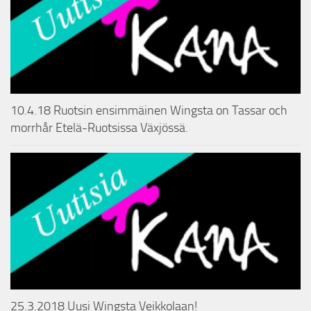
10.4.18 Ruotsin ensimmäinen Wingsta on Tassar och
morrhår Etelä-Ruotsissa Växjössä.
25.3.2018 Uusi Wingsta Veikkolaan!