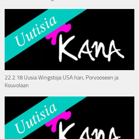
22.2.18 Uusia Wingstoja USA:han, Porvooseen ja
Kouvolaan