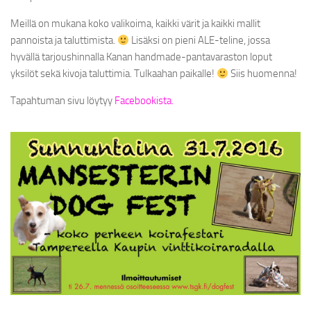
SHINE-TALUTTIMET
Meillä on mukana koko valikoima, kaikki värit ja kaikki mallit
pannoista ja taluttimista.
Lisäksi on pieni ALE-teline, jossa
MONITOIMITALUTTIMET
hyvällä tarjoushinnalla Kanan handmade-pantavaraston loput
PEHMEEE!-TALUTTIMET
yksilöt sekä kivoja taluttimia. Tulkaahan paikalle!
Siis huomenna!
Y-VALJAAT
Tapahtuman sivu löytyy
Facebookista.
NAMSTERI-NAMIPUSSI
KAKKAPUSSIBÄGIT
SPECIAL EDITIONS
LOPETETUT MALLISTOT
SATIN
JÄLLEENMYYJÄT
YRITYKSESTÄ