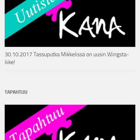
30.10.2017 Tassuputka Mikkelissä on uusin Wingsta-
liike!
TAPAHTUU