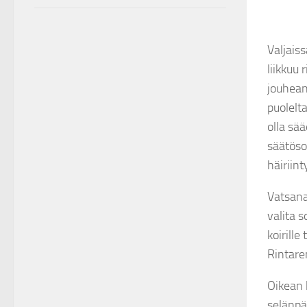
Valjais
liikkuu
jouhean
puolelta
olla sä
säätöso
häiriint
Vatsana
valita 
koirill
Rintare
Oikean 
selänpä