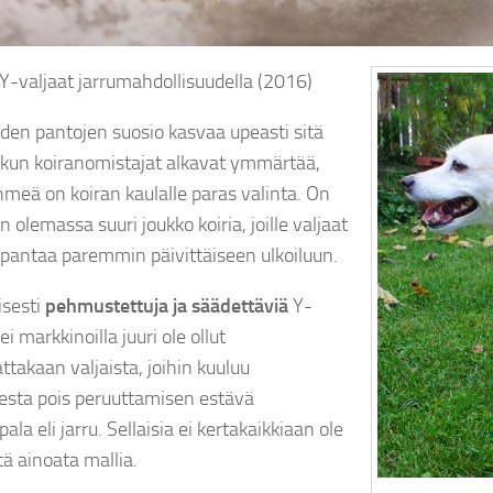
-valjaat jarrumahdollisuudella (2016)
en pantojen suosio kasvaa upeasti sitä
kun koiranomistajat alkavat ymmärtää,
hmeä on koiran kaulalle paras valinta. On
n olemassa suuri joukko koiria, joille valjaat
 pantaa paremmin päivittäiseen ulkoiluun.
isesti
pehmustettuja ja säädettäviä
Y-
 ei markkinoilla juuri ole ollut
takaan valjaista, joihin kuuluu
esta pois peruuttamisen estävä
ala eli jarru. Sellaisia ei kertakaikkiaan ole
tä ainoata mallia.