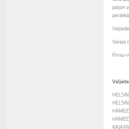
paljon v
peräkkä
Valjaid
Värejä o
Pinsu-n
Valjait
HELSINK
HELSINK
HÄMEEN
HÄMEEN
KAJAANI