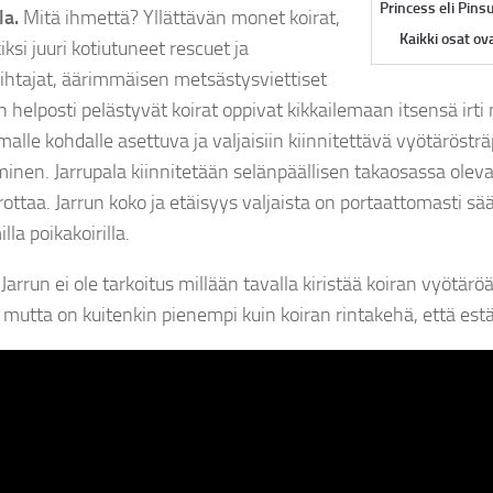
Princess eli Pins
la.
Mitä ihmettä? Yllättävän monet koirat,
Kaikki osat ov
ksi juuri kotiutuneet rescuet ja
ihtajat, äärimmäisen metsästysviettiset
in helposti pelästyvät koirat oppivat kikkailemaan itsensä irt
alle kohdalle asettuva ja valjaisiin kiinnitettävä vyötäröstr
minen. Jarrupala kiinnitetään selänpäällisen takaosassa olev
rottaa. Jarrun koko ja etäisyys valjaista on portaattomasti s
la poikakoirilla.
rrun ei ole tarkoitus millään tavalla kiristää koiran vyötäröä
 mutta on kuitenkin pienempi kuin koiran rintakehä, että estä