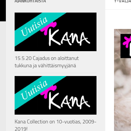
Y-VALJ
AJANKOHTAISTA
15.5.20 Cajadus on aloittanut
tukkuna ja vähittäismyyjänä
Kana Collection on 10-vuotias, 2009-
2019!