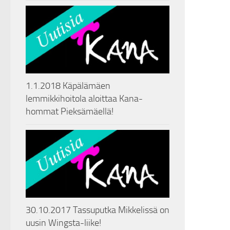
1.1.2018 Käpälämäen
lemmikkihoitola aloittaa Kana-
hommat Pieksämäellä!
30.10.2017 Tassuputka Mikkelissä on
uusin Wingsta-liike!