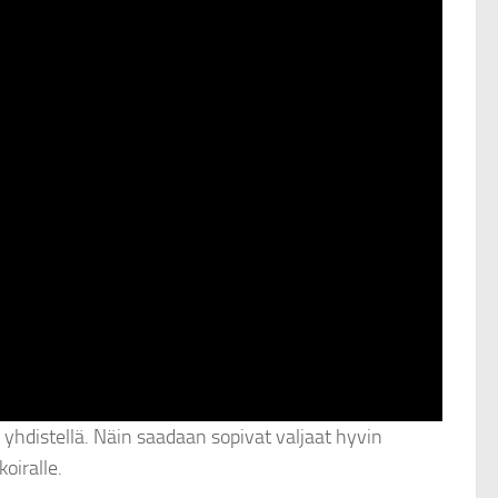
i yhdistellä. Näin saadaan sopivat valjaat hyvin
koiralle.