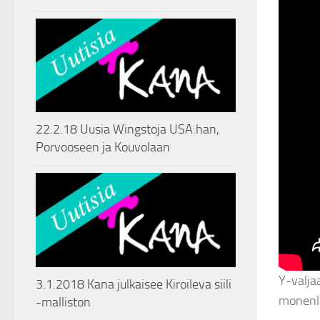
22.2.18 Uusia Wingstoja USA:han,
Porvooseen ja Kouvolaan
Y-valja
3.1.2018 Kana julkaisee Kiroileva siili
monenlai
-malliston