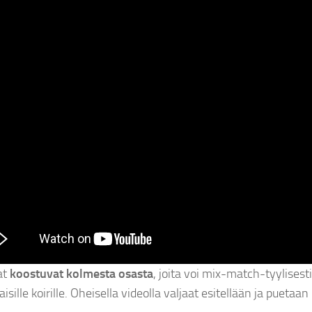
at
koostuvat kolmesta osasta
, joita voi mix-match-tyylisest
sille koirille. Oheisella videolla valjaat esitellään ja puetaan 