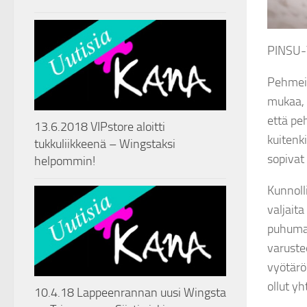
PINSU-Y
Pehmeid
mukaa, 
että pe
13.6.2018 VIPstore aloitti
kuitenki
tukkuliikkeenä – Wingstaksi
sopivat
helpommin!
Kunnoll
valjaita
puhumat
varuste
vyötäröp
ollut yh
10.4.18 Lappeenrannan uusi Wingsta