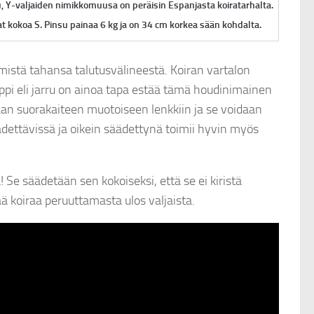
u
, Y-valjaiden nimikkomuusa on peräisin Espanjasta koiratarhalta.
at kokoa S. Pinsu painaa 6 kg ja on 34 cm korkea sään kohdalta.
i mistä tahansa talutusvälineestä. Koiran vartalon
äppi eli jarru on ainoa tapa estää tämä houdinimainen
aan suorakaiteen muotoiseen lenkkiin ja se voidaan
äädettävissä ja oikein säädettynä toimii hyvin myös
! Se säädetään sen kokoiseksi, että se ei kiristä
ä koiraa peruuttamasta ulos valjaista.