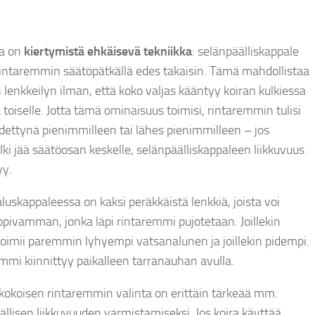
sa on
kiertymistä ehkäisevä tekniikka
: selänpäälliskappale
 rintaremmin säätöpätkällä edes takaisin. Tämä mahdollistaa
 lenkkeilyn ilman, että koko valjas kääntyy koiran kulkiessa
 toiselle. Jotta tämä ominaisuus toimisi, rintaremmin tulisi
ädettynä pienimmilleen tai lähes pienimmilleen – jos
lki jää säätöosan keskelle, selänpäälliskappaleen liikkuvuus
yy.
luskappaleessa on kaksi peräkkäistä lenkkiä, joista voi
sopivamman, jonka läpi rintaremmi pujotetaan. Joillekin
e toimii paremmin lyhyempi vatsanalunen ja joillekin pidempi.
mmi kiinnittyy paikalleen tarranauhan avulla.
kokoisen rintaremmin valinta on erittäin tärkeää mm.
ällisen liikkuvuuden varmistamiseksi. Jos koira käyttää