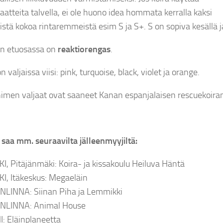
aatteita talvella, ei ole huono idea hommata kerralla kaksi
istä kokoa rintaremmeistä esim S ja S+. S on sopiva kesällä 
en etuosassa on
reaktiorengas
.
n valjaissa viisi: pink, turquoise, black, violet ja orange.
imen valjaat ovat saaneet Kanan espanjalaisen rescuekoiran
a saa mm. seuraavilta jälleenmyyjiltä:
I, Pitäjänmäki: Koira- ja kissakoulu Heiluva Häntä
I, Itäkeskus: Megaeläin
LINNA: Siinan Piha ja Lemmikki
LINNA: Animal House
: Eläinplaneetta