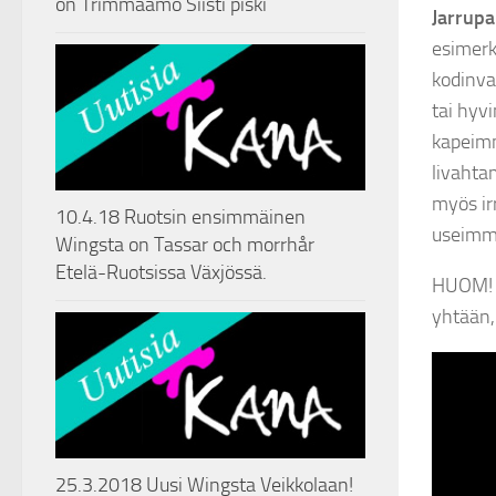
on Trimmaamo Siisti piski
Jarrupa
esimerki
kodinva
tai hyv
kapeimm
livahta
myös ir
10.4.18 Ruotsin ensimmäinen
useimmil
Wingsta on Tassar och morrhår
Etelä-Ruotsissa Växjössä.
HUOM! Ja
yhtään,
25.3.2018 Uusi Wingsta Veikkolaan!