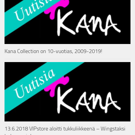
Kana Collection on 10-vuotias, 2009-2019!
13.6.2018 VIPstore aloitti tukkuliikkeenä – Wingstaksi