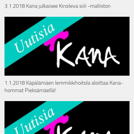
3.1.2018 Kana julkaisee Kiroileva siili -malliston
1.1.2018 Käpälämäen lemmikkihoitola aloittaa Kana-
hommat Pieksämäellä!