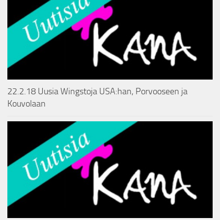
22.2.18 Uusia Wingstoja USA:han, Porvooseen ja
Kouvolaan