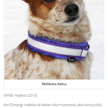
SHINE-TALUTTIMET
MONITOIMITALUTTIMET
PEHMEEE!-TALUTTIMET
Y-VALJAAT
NAMSTERI-NAMIPUSSI
KAKKAPUSSIBÄGIT
SPECIAL EDITIONS
LOPETETUT MALLISTOT
SATIN
JÄLLEENMYYJÄT
Mallikoira: Kaitsu
SHINE-mallisto (2013)
YRITYKSESTÄ
Kun Dimangi-mallisto oli hetken ollut myynnissä, alkoi tuntua siltä,