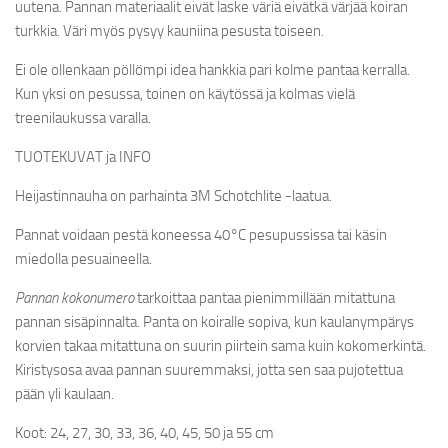
uutena. Pannan materiaalit eivät laske väriä eivätkä värjää koiran
turkkia. Väri myös pysyy kauniina pesusta toiseen.
Ei ole ollenkaan pöllömpi idea hankkia pari kolme pantaa kerralla.
Kun yksi on pesussa, toinen on käytössä ja kolmas vielä
treenilaukussa varalla.
TUOTEKUVAT ja INFO
Heijastinnauha on parhainta 3M Schotchlite -laatua.
Pannat voidaan pestä koneessa 40°C pesupussissa tai käsin
miedolla pesuaineella.
Pannan kokonumero
tarkoittaa pantaa pienimmillään mitattuna
pannan sisäpinnalta. Panta on koiralle sopiva, kun kaulanympärys
korvien takaa mitattuna on suurin piirtein sama kuin kokomerkintä.
Kiristysosa avaa pannan suuremmaksi, jotta sen saa pujotettua
pään yli kaulaan.
Koot: 24, 27, 30, 33, 36, 40, 45, 50 ja 55 cm