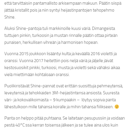
KC SPONSOROI
että tarvittaisiin pantamallisto arkisempaan makuun. Päätin siispä
jättää kristallit pois ja niin syntyi heijastinpantojen tehopehmo
LÄHETÄ PALAUTETTA
Shine.
HANDMADE-PANNAT
Aluksi Shine-pantoja tuli markkinoille kuusi väriä. Dimangeista
tuttujen pinkin, turkoosin ja mustan rinnalle päätin ottaa pirteän
VERKKOKAUPPA
punaisen, herkullisen vihreän ja harmonisen hopean.
KIELI:
Vuonna 2015 joukkoon lisääntyi kulta ja keväällä 2016 violetti ja
oranssi. Vuonna 2017 heitettiin pois neljä väriä ja jäljelle jäivät
SUOMI
kestosuosikit pinkki, turkoosi, musta ja violetti sekä vähäksi aikaa
vielä miettimään kohtaloaan oranssi.
ENGLISH
Puolikiristävät Shine-pannat ovat erittäin suosittuja pehmeytensä,
SVENSKA
leveytensä ja tehokkaiden 3M-heijastintensa ansiosta. Suuresta
väri- ja kokovalikoimasta – 9 kumpaakin – löytyy sopiva panta
lähestulkoon mille tahansa koiralle ja mihin tahansa fiilikseen.
Panta on helppo pitää puhtaana. Se laitetaan pesupussiin ja voidaan
pestä 40°C:ssa kerran toisensa jälkeen ja se tulee aina ulos kuin