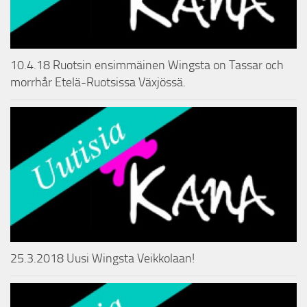
10.4.18 Ruotsin ensimmäinen Wingsta on Tassar och
morrhår Etelä-Ruotsissa Växjössä.
25.3.2018 Uusi Wingsta Veikkolaan!