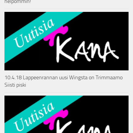
helpommin!
10.4.18 Lappeenrannan uusi Wingsta on Trimmaamo
Siisti piski