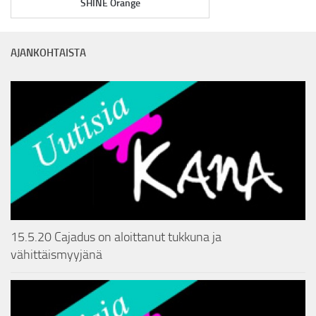
SHINE Orange
AJANKOHTAISTA
15.5.20 Cajadus on aloittanut tukkuna ja
vähittäismyyjänä