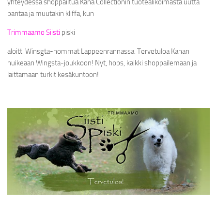
yhteydessä shoppailtua Kana Collectionin tuotealikoimasta uutta
pantaa ja muutakin kliffa, kun
SHINE-TALUTTIMET
MONITOIMITALUTTIMET
Trimmaamo Siisti
piski
PEHMEEE!-TALUTTIMET
aloitti Winsgta-hommat Lappeenrannassa. Tervetuloa Kanan
huikeaan Wingsta-joukkoon! Nyt, hops, kaikki shoppailemaan ja
Y-VALJAAT
laittamaan turkit kesäkuntoon!
NAMSTERI-NAMIPUSSI
KAKKAPUSSIBÄGIT
SPECIAL EDITIONS
LOPETETUT MALLISTOT
SATIN
JÄLLEENMYYJÄT
YRITYKSESTÄ