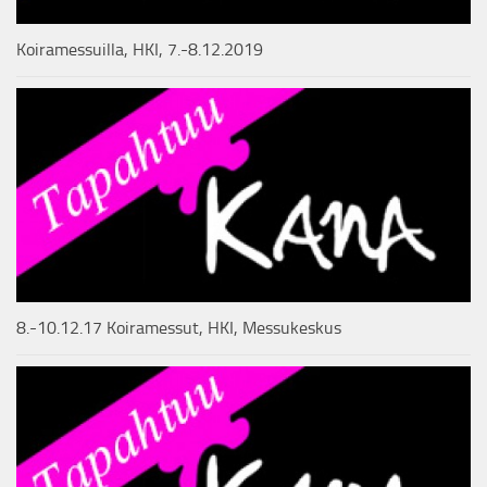
Koiramessuilla, HKI, 7.-8.12.2019
8.-10.12.17 Koiramessut, HKI, Messukeskus