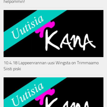
helpommin!
10.4.18 Lappeenrannan uusi Wingsta on Trimmaamo
Siisti piski