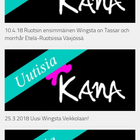
10.4.18 Ruotsin ensimmäinen Wingsta on Tassar och
morrhår Etelä-Ruotsissa Växjössä.
25.3.2018 Uusi Wingsta Veikkolaan!