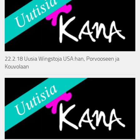
22.2.18 Uusia Wingstoja USA:han, Porvooseen ja
Kouvolaan