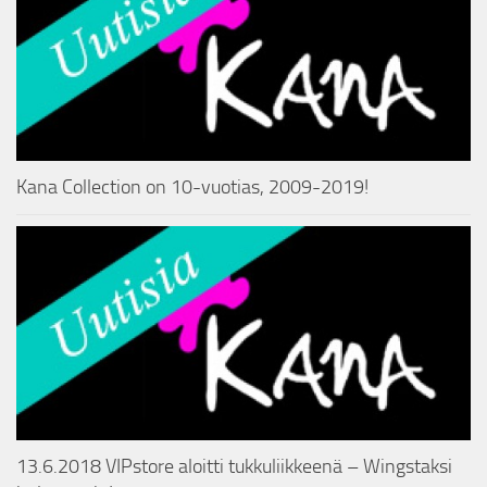
Kana Collection on 10-vuotias, 2009-2019!
13.6.2018 VIPstore aloitti tukkuliikkeenä – Wingstaksi