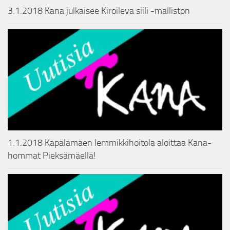
3.1.2018 Kana julkaisee Kiroileva siili -malliston
1.1.2018 Käpälämäen lemmikkihoitola aloittaa Kana-
hommat Pieksämäellä!