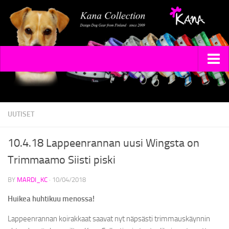
ETUSIVU
MALLISTOT
UUTISET
KIROILEVA SIILI – TARTTEN TILAA!! BY MILLA PALONIEMI
10.4.18 Lappeenrannan uusi Wingsta on
PANNAT
Trimmaamo Siisti piski
DIMANGI
BY
MARDI_KC
·
10/04/2018
SHINE
Huikea huhtikuu menossa!
SILKO
Lappeenrannan koirakkaat saavat nyt näpsästi trimmauskäynnin
TALUTTIMET