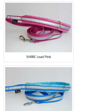
SHINE-TALUTTIMET
MONITOIMITALUTTIMET
PEHMEEE!-TALUTTIMET
Y-VALJAAT
NAMSTERI-NAMIPUSSI
KAKKAPUSSIBÄGIT
SHINE Lead Pink
SPECIAL EDITIONS
LOPETETUT MALLISTOT
SATIN
JÄLLEENMYYJÄT
YRITYKSESTÄ