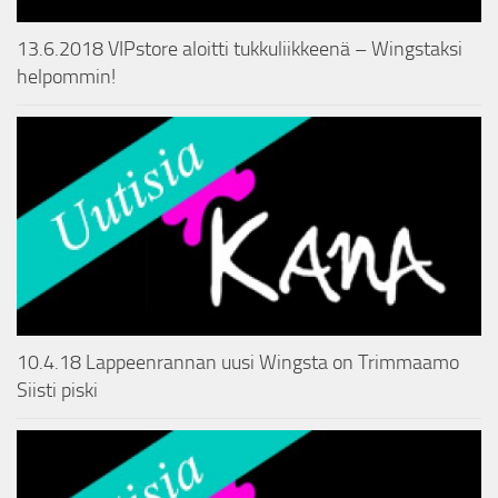
13.6.2018 VIPstore aloitti tukkuliikkeenä – Wingstaksi
helpommin!
10.4.18 Lappeenrannan uusi Wingsta on Trimmaamo
Siisti piski