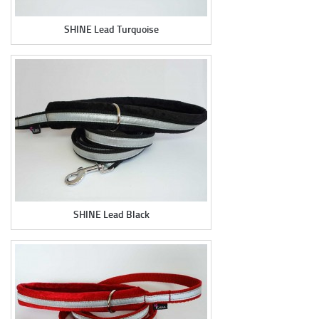
KC SPONSOROI
LÄHETÄ PALAUTETTA
SHINE Lead Turquoise
HANDMADE-PANNAT
VERKKOKAUPPA
KIELI:
SUOMI
ENGLISH
SVENSKA
SHINE Lead Black