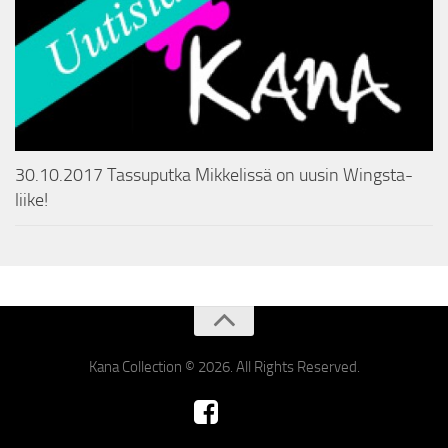
30.10.2017 Tassuputka Mikkelissä on uusin Wingsta-
liike!
Kana Collection © 2026. All Rights Reserved.