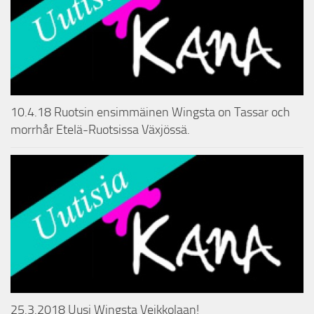
10.4.18 Ruotsin ensimmäinen Wingsta on Tassar och
morrhår Etelä-Ruotsissa Växjössä.
25.3.2018 Uusi Wingsta Veikkolaan!