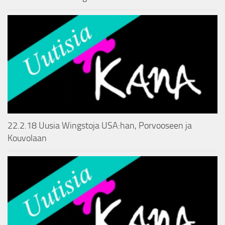
22.2.18 Uusia Wingstoja USA:han, Porvooseen ja
Kouvolaan