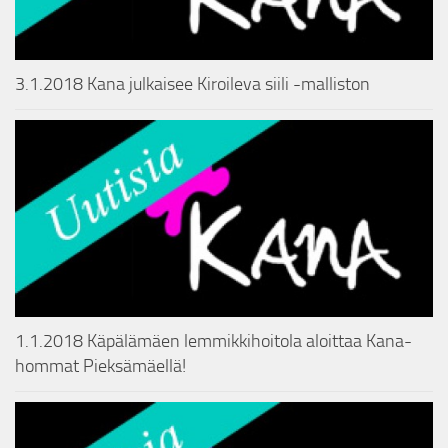
3.1.2018 Kana julkaisee Kiroileva siili -malliston
1.1.2018 Käpälämäen lemmikkihoitola aloittaa Kana-
hommat Pieksämäellä!