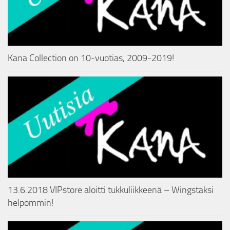
Kana Collection on 10-vuotias, 2009-2019!
13.6.2018 VIPstore aloitti tukkuliikkeenä – Wingstaksi
helpommin!