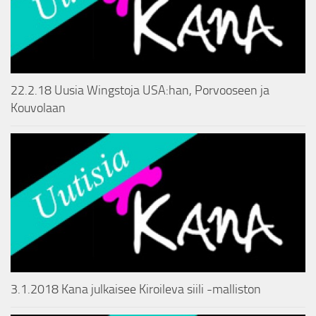
22.2.18 Uusia Wingstoja USA:han, Porvooseen ja
Kouvolaan
3.1.2018 Kana julkaisee Kiroileva siili -malliston