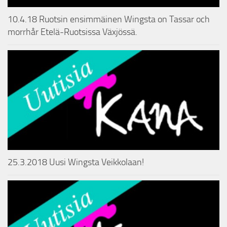
10.4.18 Ruotsin ensimmäinen Wingsta on Tassar och
morrhår Etelä-Ruotsissa Växjössä.
25.3.2018 Uusi Wingsta Veikkolaan!