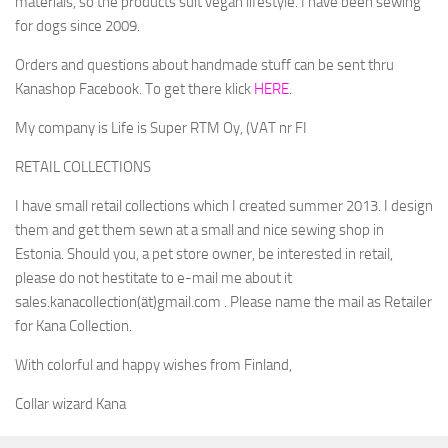
materials, so the products suit vegan lifestyle. I have been sewing
for dogs since 2009.
SHINE-TALUTTIMET
MONITOIMITALUTTIMET
Orders and questions about handmade stuff can be sent thru
Kanashop Facebook. To get there klick
HERE
.
PEHMEEE!-TALUTTIMET
My company is Life is Super RTM Oy, (VAT nr FI
Y-VALJAAT
RETAIL COLLECTIONS
NAMSTERI-NAMIPUSSI
KAKKAPUSSIBÄGIT
I have small retail collections which I created summer 2013. I design
them and get them sewn at a small and nice sewing shop in
SPECIAL EDITIONS
Estonia. Should you, a pet store owner, be interested in retail,
LOPETETUT MALLISTOT
please do not hestitate to e-mail me about it
sales.kanacollection(ät)gmail.com . Please name the mail as Retailer
SATIN
for Kana Collection.
JÄLLEENMYYJÄT
With colorful and happy wishes from Finland,
YRITYKSESTÄ
Collar wizard Kana