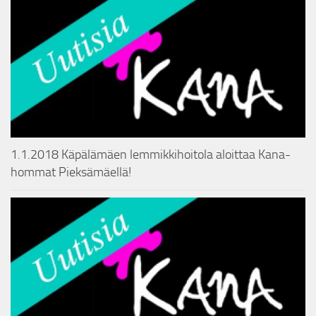
1.1.2018 Käpälämäen lemmikkihoitola aloittaa Kana-
hommat Pieksämäellä!