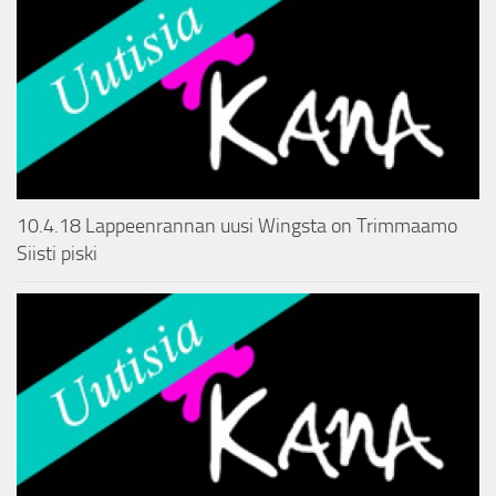
10.4.18 Lappeenrannan uusi Wingsta on Trimmaamo
Siisti piski