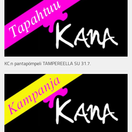
KC:n pantapömpeli TAMPEREELLA SU 31.7.