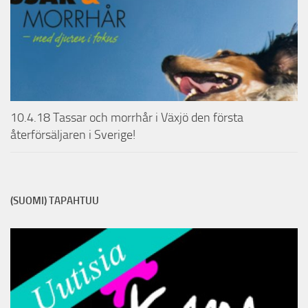
10.4.18 Tassar och morrhår i Växjö den första
återförsäljaren i Sverige!
(SUOMI) TAPAHTUU