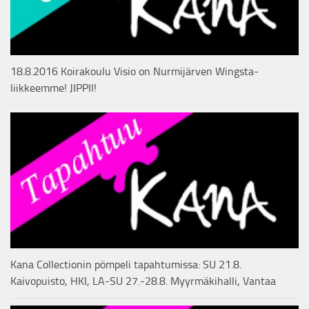
18.8.2016 Koirakoulu Visio on Nurmijärven Wingsta-
liikkeemme! JIPPII!
Kana Collectionin pömpeli tapahtumissa: SU 21.8.
Kaivopuisto, HKI, LA-SU 27.-28.8. Myyrmäkihalli, Vantaa