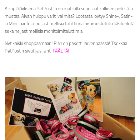
Alkupläjäyksenä PetPostiin on matkalla suuri laatikollinen pinkkiä ja
JÄLLEENMYYJÄT
mustaa. Aivan huippu värit, vai mitä? Lootasta löytyy Shine-, Satin-
ja Mini-pantoja, heijastimellisia taluttimia pehmustetulla käsilenkillä
YRITYKSESTÄ
sekä heijastimellisia monitoimitaluttimia.
KC SPONSOROI
Nyt kaikki shoppaamaan! Pian on paketti Järvenpäässä! Tsekkaa
PetPostin sivut ja sijainti
TÄÄLTÄ!
HANDMADE-PANNAT
LANGUAGE:
SUOMI
ENGLISH
SVENSKA