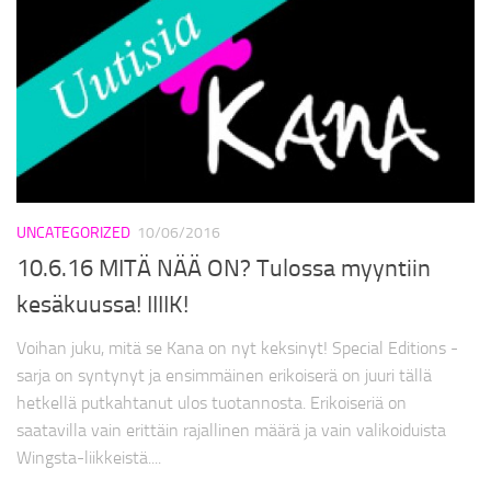
UNCATEGORIZED
10/06/2016
10.6.16 MITÄ NÄÄ ON? Tulossa myyntiin
kesäkuussa! IIIIK!
Voihan juku, mitä se Kana on nyt keksinyt! Special Editions -
sarja on syntynyt ja ensimmäinen erikoiserä on juuri tällä
hetkellä putkahtanut ulos tuotannosta. Erikoiseriä on
saatavilla vain erittäin rajallinen määrä ja vain valikoiduista
Wingsta-liikkeistä....