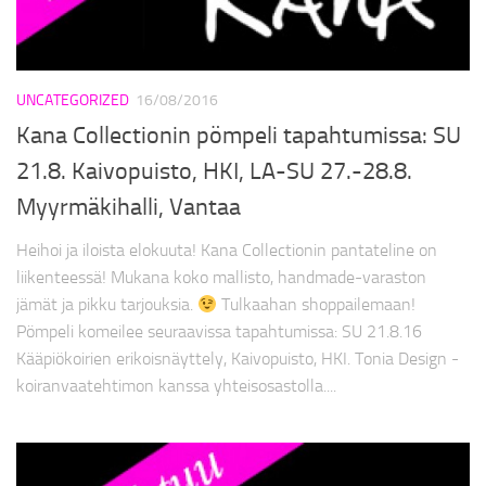
UNCATEGORIZED
16/08/2016
Kana Collectionin pömpeli tapahtumissa: SU
21.8. Kaivopuisto, HKI, LA-SU 27.-28.8.
Myyrmäkihalli, Vantaa
Heihoi ja iloista elokuuta! Kana Collectionin pantateline on
liikenteessä! Mukana koko mallisto, handmade-varaston
jämät ja pikku tarjouksia.
Tulkaahan shoppailemaan!
Pömpeli komeilee seuraavissa tapahtumissa: SU 21.8.16
Kääpiökoirien erikoisnäyttely, Kaivopuisto, HKI. Tonia Design -
koiranvaatehtimon kanssa yhteisosastolla....