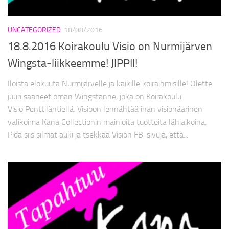
UNCATEGORIZED
18/08/2016
18.8.2016 Koirakoulu Visio on Nurmijärven
Wingsta-liikkeemme! JIPPII!
Iloista elokuuta Nurmijärvelle ja kaikille koiraihmisille! Olette
juuri saaneet oman Wingstanne, joka on Koirakoulu
Visio Penttiläntiellä. Visioon lennähtää ihan visionäärinen
valikoima Kana Collectionin mainioita tuotteita lähiaikoina.
Pidä siis silmät auki ja tsekkaa Vision FB-sivuja, että...