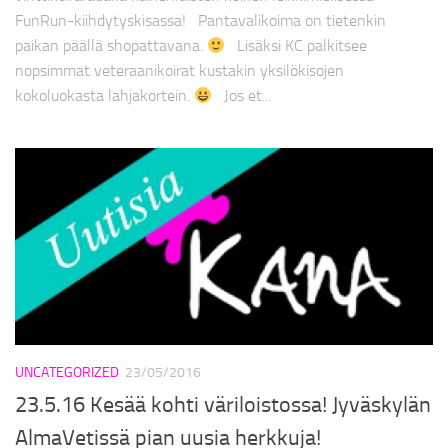
FunRun-kiihdytyskisassa! Pantavalikoima on tietenkin
paikan päällä shopattavana.
Lisäksi KC palkitsee
nopsimmat veteraanikoirat kustakin yksilökisojen
kokoluokasta lahjakortein.
Jos et...
UNCATEGORIZED
23/05/2016
23.5.16 Kesää kohti väriloistossa! Jyväskylän
AlmaVetissä pian uusia herkkuja!