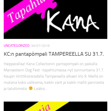
UNCATEGORIZED
30/07/2016
KC:n pantapömpeli TAMPEREELLA SU 31.7.
Heipparallaa! Kana Collectionin pantapömpeli on paikalla
Mansesterin Dog Fest -tapahtumassa nyt sunnuntaina 31.7.
Kaupin Vinttikoiraradalla Tampereella alkaen klo 9. Meillä on
mukana koko valikoima, kaikki värit ja kaikki mallit pannoista
ja taluttimista.
Lisäksi...