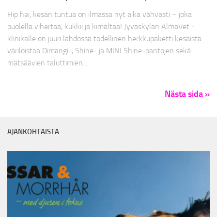
Hip hei, kesän tuntua on ilmassa nyt aika vahvasti – joka
puolella vihertää, kukkii ja kimaltaa! Jyväskylän AlmaVet -
klinikalle on juuri lähdössä todellinen herkkupaketti kesäistä
väriloistoa Dimangi-, Shine- ja MINI Shine-pantojen sekä
mätsäävien taluttimien...
Nästa sida »
AJANKOHTAISTA