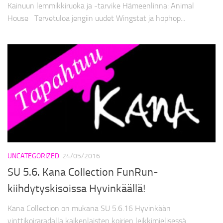
Kainuun lemmikkiruoka ja -tarvike Hämeenlinna: Animal
House Tervetuloa jengiin uudet Wingstat ja hophop...
UNCATEGORIZED
24/05/2016
SU 5.6. Kana Collection FunRun-
kiihdytyskisoissa Hyvinkäällä!
Kana Collection on mukana SU 5.6.16 Hyvinkään
vinttikoiraradalla kaikenlaisten koirien leikkimielisessä