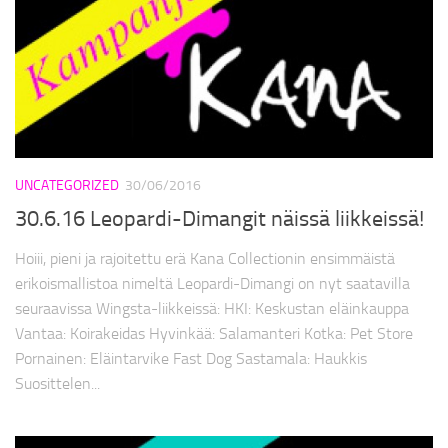
UNCATEGORIZED
30/06/2016
30.6.16 Leopardi-Dimangit näissä liikkeissä!
Hoiii, pieni ja rajoitettu erä Kana Collectionin ensimmäistä
erikoismallistoa nimeltä Leopardi-Dimangi on nyt saatavilla
seuraavissa Wingsta-liikkeissä: HKI: Keskustan eläinkauppa
Vantaa: Koirakeidas Hyvinkää: Salamanteri Kotka: Pet Store
Pornainen: Eläintarvike Fast Dog Sastamala: Haukkis
Suosittelen...