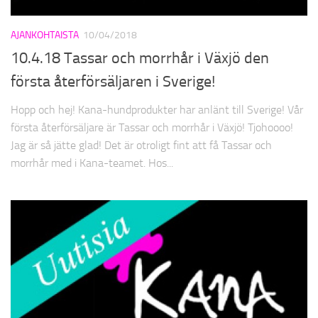
AJANKOHTAISTA
10/04/2018
10.4.18 Tassar och morrhår i Växjö den
första återförsäljaren i Sverige!
Hopp och hej! Kana-hundprodukter har anlänt till Sverige! Vår
första återförsäljare är Tassar och morrhår i Växjö! Tjohoooo!
Jag är så jätte glad! Det är otroligt fint att få Tassar och
morrhår med i Kana-teamet. Hos...