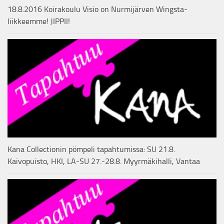
18.8.2016 Koirakoulu Visio on Nurmijärven Wingsta-
liikkeemme! JIPPII!
Kana Collectionin pömpeli tapahtumissa: SU 21.8.
Kaivopuisto, HKI, LA-SU 27.-28.8. Myyrmäkihalli, Vantaa