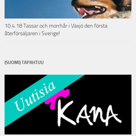
10.4.18 Tassar och morrhår i Växjö den första
återförsäljaren i Sverige!
(SUOMI) TAPAHTUU