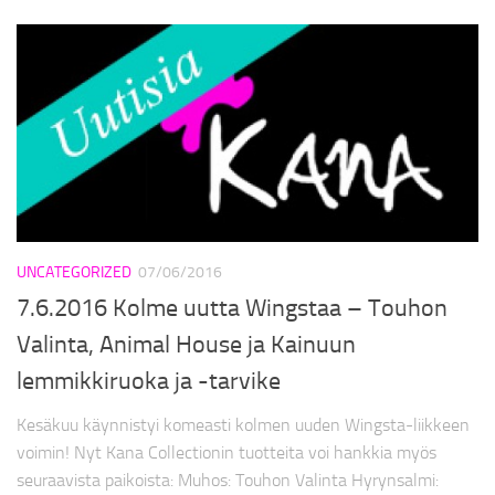
UNCATEGORIZED
07/06/2016
7.6.2016 Kolme uutta Wingstaa – Touhon
Valinta, Animal House ja Kainuun
lemmikkiruoka ja -tarvike
Kesäkuu käynnistyi komeasti kolmen uuden Wingsta-liikkeen
voimin! Nyt Kana Collectionin tuotteita voi hankkia myös
seuraavista paikoista: Muhos: Touhon Valinta Hyrynsalmi: