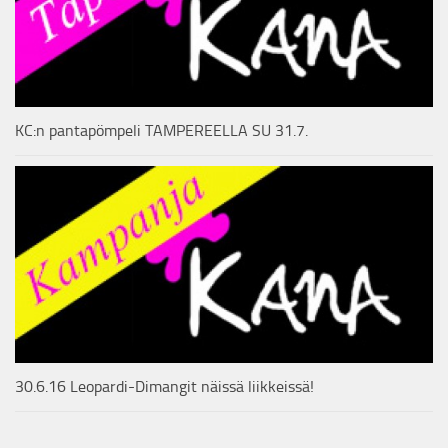
KC:n pantapömpeli TAMPEREELLA SU 31.7.
30.6.16 Leopardi-Dimangit näissä liikkeissä!