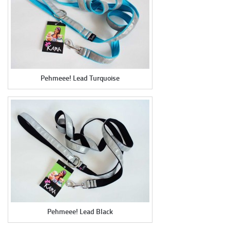
KC SPONSOROI
LÄHETÄ PALAUTETTA
HANDMADE-PANNAT
VERKKOKAUPPA
Pehmeee! Lead Turquoise
KIELI:
SUOMI
ENGLISH
SVENSKA
Pehmeee! Lead Black