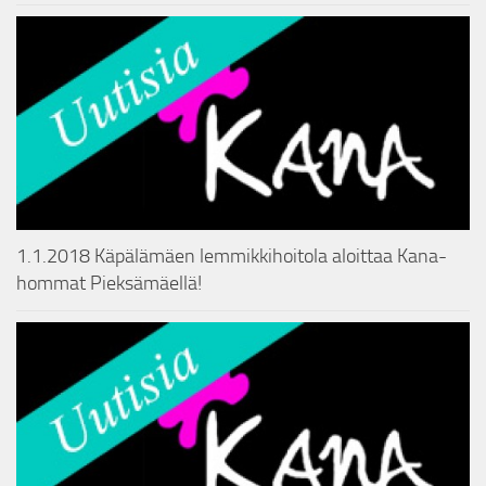
1.1.2018 Käpälämäen lemmikkihoitola aloittaa Kana-
hommat Pieksämäellä!