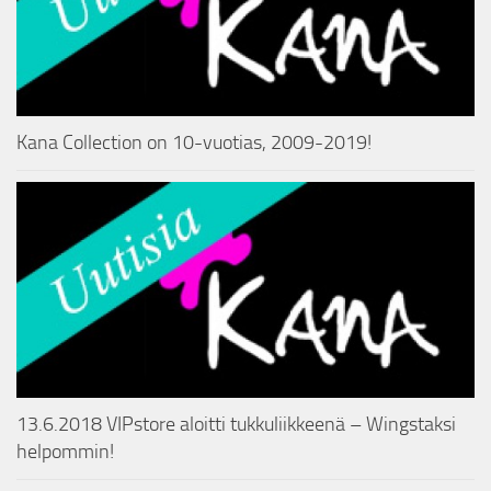
Kana Collection on 10-vuotias, 2009-2019!
13.6.2018 VIPstore aloitti tukkuliikkeenä – Wingstaksi
helpommin!