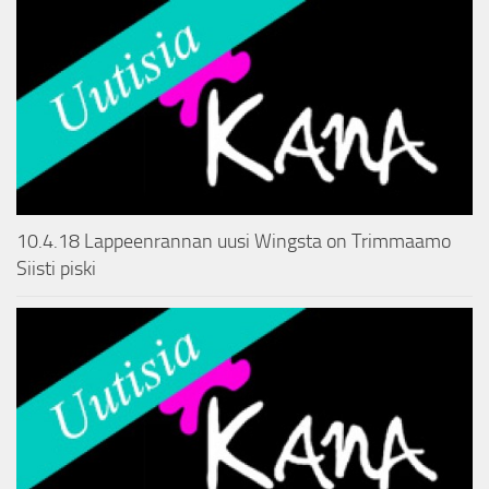
10.4.18 Lappeenrannan uusi Wingsta on Trimmaamo
Siisti piski