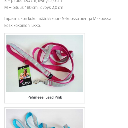
S – pituus 180 cm, leveys 2,0 cm
M – pituus 180 cm, leveys 2,0 cm
SHINE-TALUTTIMET
MONITOIMITALUTTIMET
Liipasinlukon koko määrää koon: S-koossa pieni ja M-koossa
keskikokoinen lukko.
PEHMEEE!-TALUTTIMET
Y-VALJAAT
NAMSTERI-NAMIPUSSI
KAKKAPUSSIBÄGIT
SPECIAL EDITIONS
LOPETETUT MALLISTOT
SATIN
Pehmeee! Lead Pink
JÄLLEENMYYJÄT
YRITYKSESTÄ