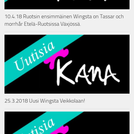
10.4.18 Ruotsin ensimmäinen Wingsta on Tassar och
morrhår Etelä-Ruotsissa Växjössä.
25.3.2018 Uusi Wingsta Veikkolaan!