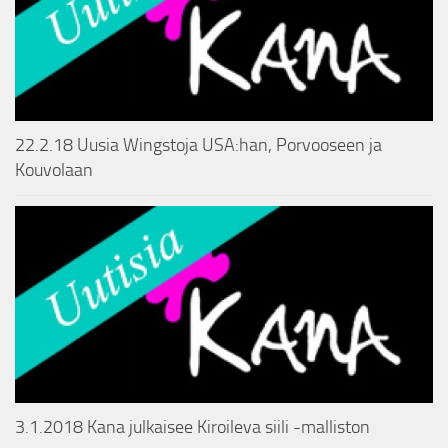
22.2.18 Uusia Wingstoja USA:han, Porvooseen ja
Kouvolaan
3.1.2018 Kana julkaisee Kiroileva siili -malliston