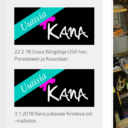
22.2.18 Uusia Wingstoja USA:han,
Porvooseen ja Kouvolaan
3.1.2018 Kana julkaisee Kiroileva siili
-malliston