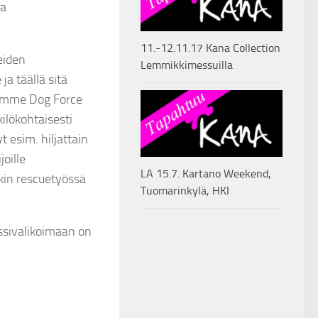
ja
11.-12.11.17 Kana Collection
keiden
Lemmikkimessuilla
ja täällä sitä
ksemme Dog Force
ilökohtaisesti
 esim. hiljattain
joille
LA 15.7. Kartano Weekend,
nkin rescuetyössä
Tuomarinkylä, HKI
rssivalikoimaan on