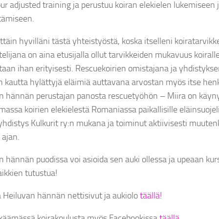
ur adjusted training ja perustuu koiran elekielen lukemiseen 
ämiseen.
ttäin hyvilläni tästä yhteistyöstä, koska itselleni koiratarvik
elijana on aina etusijalla ollut tarvikkeiden mukavuus koiralle 
taan ihan erityisesti. Rescuekoirien omistajana ja yhdisty
n kautta hylättyjä eläimiä auttavana arvostan myös itse henk
n hännän perustajan panosta rescuetyöhön – Miira on käynyt
assa koirien elekielestä Romaniassa paikallisille eläinsuojeli
hdistys Kulkurit ry:n mukana ja toiminut aktiivisesti muute
 ajan.
n hännän puodissa voi asioida sen auki ollessa ja upeaan ku
aikkien tutustua!
 Heiluvan hännän nettisivut ja aukiolo
täällä!
käämässä koirakoulusta myös Facebookissa
täällä.