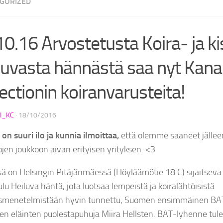
GORIZED
10.16 Arvostetusta Koira- ja k
luvasta hännästä saa nyt Kana
ectionin koiranvarusteita!
I_KC
·
18/10/2016
on suuri ilo ja kunnia ilmoittaa,
että olemme saaneet jälle
jen joukkoon aivan erityisen yrityksen. <3
ä on Helsingin Pitäjänmäessä (Höyläämötie 18 C) sijaitseva 
lu Heiluva häntä, jota luotsaa lempeistä ja koiralähtöisistä
smenetelmistään hyvin tunnettu, Suomen ensimmäinen BAT-
jen eläinten puolestapuhuja Miira Hellsten. BAT-lyhenne tul