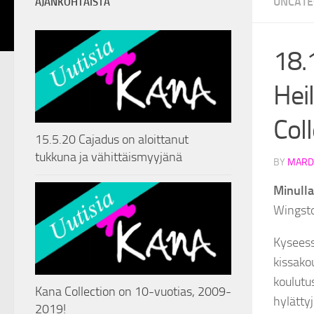
UNCATE
AJANKOHTAISTA
18.
Hei
Coll
15.5.20 Cajadus on aloittanut
tukkuna ja vähittäismyyjänä
BY
MARD
Minulla 
Wingsto
Kyseess
kissakou
koulutu
Kana Collection on 10-vuotias, 2009-
hylätty
2019!