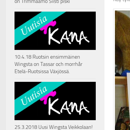
on Trimmaamo Siisti piski
10.4.18 Ruotsin ensimmäinen
Wingsta on Tassar och morrhår
Etelä-Ruotsissa Växjössä.
25.3.2018 Uusi Wingsta Veikkolaan!