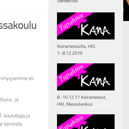
TAPAHTUU
issakoulu
Koiramessuilla, HKI,
7.-8.12.2019
enmyyjiemme eli
8.-10.12.17 Koiramessut,
Koira- ja
HKI, Messukeskus
kouluttaja ja
ee sanoista