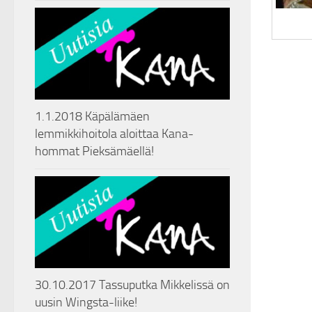
1.1.2018 Käpälämäen
lemmikkihoitola aloittaa Kana-
hommat Pieksämäellä!
30.10.2017 Tassuputka Mikkelissä on
uusin Wingsta-liike!