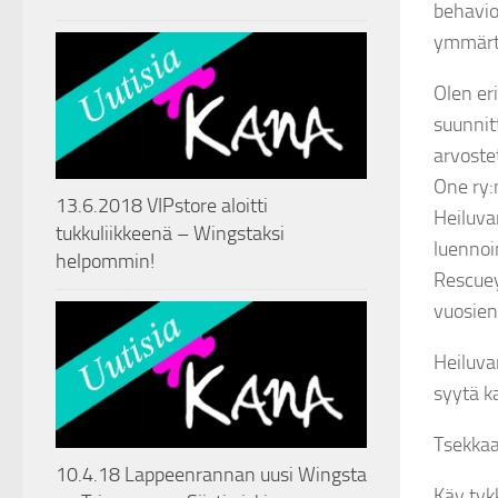
behavio
ymmärt
Olen eri
suunnitt
arvoste
One ry:
13.6.2018 VIPstore aloitti
Heiluva
tukkuliikkeenä – Wingstaksi
luennoim
helpommin!
Rescuey
vuosien
Heiluva
syytä k
Tsekkaa
10.4.18 Lappeenrannan uusi Wingsta
Käy tyk